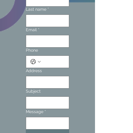
Last name
*
Email
*
Phone
Address
Subject
Message
*